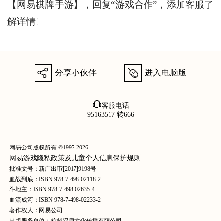
【网易棋牌手游】，回复“游戏合作”，添加客服了
解详情!
򰀂
򰀄
分享小伙伴
进入电脑版
򰀃
客服电话
95163517 转666
网易公司版权所有 ©1997-2026
网易游戏隐私政策及儿童个人信息保护规则
批准文号：新广出审[2017]9198号
血战到底：ISBN 978-7-498-02118-2
斗地主：ISBN 978-7-498-02635-4
血流成河：ISBN 978-7-498-02233-2
著作权人：网易公司
出版服务单位：杭州汉唐文化传播有限公司