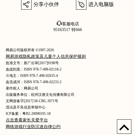
򰀂
򰀄
分享小伙伴
进入电脑版
򰀃
客服电话
95163517 转666
网易公司版权所有 ©1997-2026
网易游戏隐私政策及儿童个人信息保护规则
批准文号：新广出审[2017]9198号
血战到底：ISBN 978-7-498-02118-2
斗地主：ISBN 978-7-498-02635-4
血流成河：ISBN 978-7-498-02233-2
著作权人：网易公司
出版服务单位：杭州汉唐文化传播有限公司
文网游备字[2017] M-CBG 2071号
违法及不良信息举报中心
ICP备案：粤B2-20090191-18
点击查看家长关爱平台
网络游戏行业防沉迷自律公约