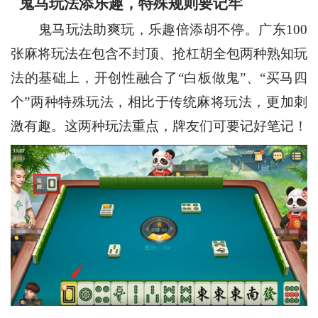
鬼马玩法添乐趣，特殊规则要记牢
鬼马玩法助爽玩，乐趣倍添胡不停。广东100
张麻将玩法在包含不封顶、抢杠胡全包两种熟知玩
法的基础上，开创性融合了“白板做鬼”、“买马四
个”两种特殊玩法，相比于传统麻将玩法，更加刺
激有趣。这两种玩法重点，牌友们可要记好笔记！