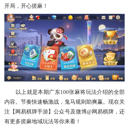
开局，开心搓麻！
以上就是本期广东100张麻将玩法介绍的全部
内容。节奏快速畅激战，鬼马规则助爽赢。现在关
注【网易棋牌手游】公众号及微博@网易棋牌，还
有更多搓麻地域玩法等你来看！